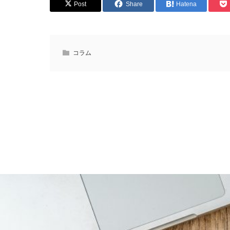
Post
Share
Hatena
コラム