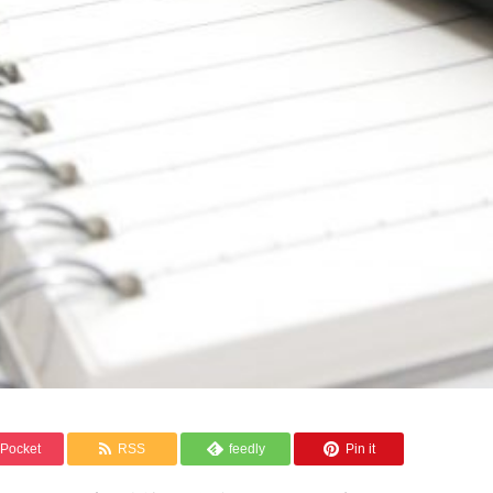
Pocket
RSS
feedly
Pin it