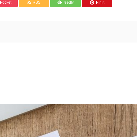
Pocket
RSS
feedly
Pin it