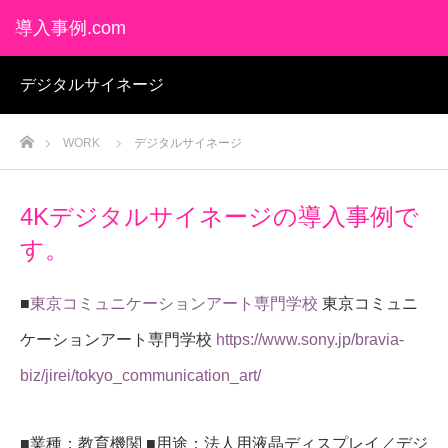
導入事例.com
デジタルサイネージ
ホーム
WORK
デジタルサイネージ
4Kデジタルサイネージの導入事例で
す。
■
東京コミュニケーションアート専門学校
東京コミュニ
ケーションアート専門学校
https://www.sony.jp/bravia-
biz/jirei/tokyo_communication_art/
■業種：教育機関 ■用途：法人用液晶ディスプレイ／デジ